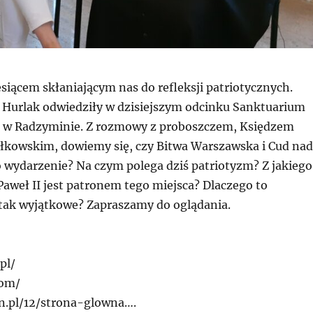
esiącem skłaniającym nas do refleksji patriotycznych.
a Hurlak odwiedziły w dzisiejszym odcinku Sanktuarium
II w Radzyminie. Z rozmowy z proboszczem, Księdzem
łkowskim, dowiemy się, czy Bitwa Warszawska i Cud nad
o wydarzenie? Na czym polega dziś patriotyzm? Z jakiego
aweł II jest patronem tego miejsca? Dlaczego to
 tak wyjątkowe? Zapraszamy do oglądania.
pl/
com/
n.pl/12/strona-glowna….