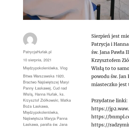
Sierpień jest mi
Patrycja i Hann
Autor
PatrycjaHurlak.pl
św. Jana Pawła 
Data
10 sierpnia, 2021
Krzysztofem Zió
publikacji
Kategorie
Międzypokoleniówka
,
Vlog
Wisłą to to sam
Tagi
Bitwa Warszawska 1920
,
powodu św. Jan P
Bractwo Najświętszej Maryi
miasteczko jest
Panny Łaskawej
,
Cud nad
Wisłą
,
Hanna Hurlak
,
ks.
Krzysztof Ziółkowski
,
Matka
Przydatne linki:
Boża Łaskawa
,
https://jp2.waw.
Międzypokoleniówka
,
https://bnmpl.
Najświętsza Maryja Panna
Łaskawa
,
parafia św. Jana
https://radzymi