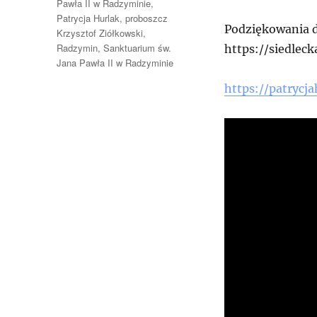
Pawła II w Radzyminie
,
Patrycja Hurlak
,
proboszcz
Podziękowania d
Krzysztof Ziółkowski
,
Radzymin
,
Sanktuarium św.
https://siedlec
Jana Pawła II w Radzyminie
https://patrycj