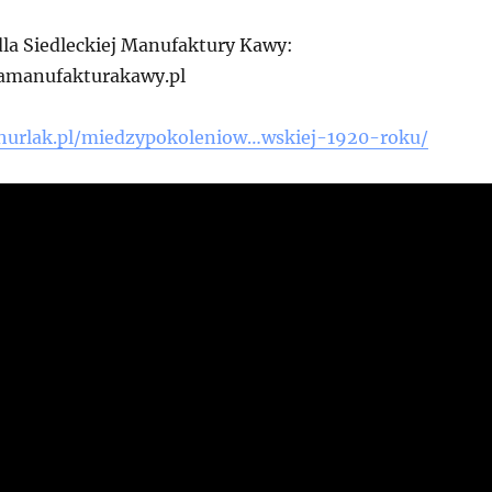
la Siedleckiej Manufaktury Kawy:
kamanufakturakawy.pl
ahurlak.pl/miedzypokoleniow…wskiej-1920-roku/