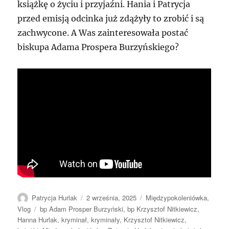
książkę o życiu i przyjaźni. Hania i Patrycja
przed emisją odcinka już zdążyły to zrobić i są
zachwycone. A Was zainteresowała postać
biskupa Adama Prospera Burzyńskiego?
Autor
Data
Kategorie
Patrycja Hurlak
2 września, 2025
Międzypokoleniówka
,
publikacji
Tagi
Vlog
bp Adam Prosper Burzyński
,
bp Krzysztof Nitkiewicz
,
Hanna Hurlak
,
kryminał
,
kryminały
,
Krzysztof Nitkiewicz
,