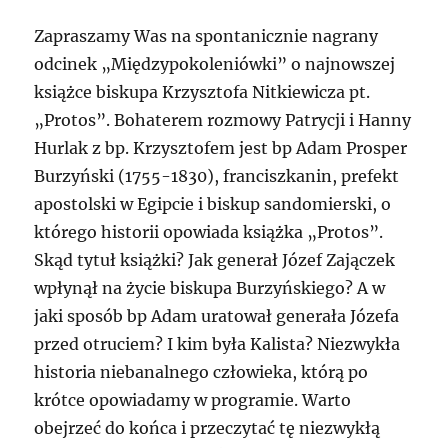
Zapraszamy Was na spontanicznie nagrany
odcinek „Międzypokoleniówki” o najnowszej
książce biskupa Krzysztofa Nitkiewicza pt.
„Protos”. Bohaterem rozmowy Patrycji i Hanny
Hurlak z bp. Krzysztofem jest bp Adam Prosper
Burzyński (1755-1830), franciszkanin, prefekt
apostolski w Egipcie i biskup sandomierski, o
którego historii opowiada książka „Protos”.
Skąd tytuł książki? Jak generał Józef Zajączek
wpłynął na życie biskupa Burzyńskiego? A w
jaki sposób bp Adam uratował generała Józefa
przed otruciem? I kim była Kalista? Niezwykła
historia niebanalnego człowieka, którą po
krótce opowiadamy w programie. Warto
obejrzeć do końca i przeczytać tę niezwykłą